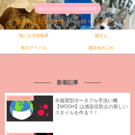
猫さん中心のドタバタ夫婦の日常
猫と夫と気まま生活・・・時々、ぼやき。
気になる情報系
猫さん
私のアイドル
鑑定あれこれ
新着記事
気になる情報系
水循環型ポータブル手洗い機
【WOSH】は感染症防止の新しい
スタイルを作る？！