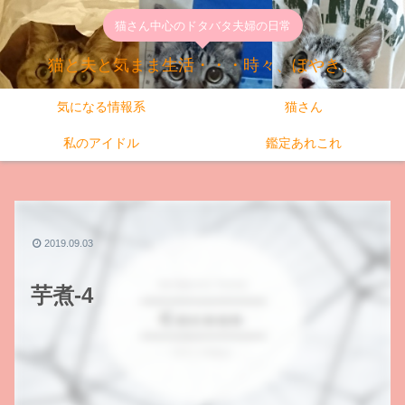
猫さん中心のドタバタ夫婦の日常
猫と夫と気まま生活・・・時々、ぼやき。
気になる情報系
猫さん
私のアイドル
鑑定あれこれ
2019.09.03
芋煮-4