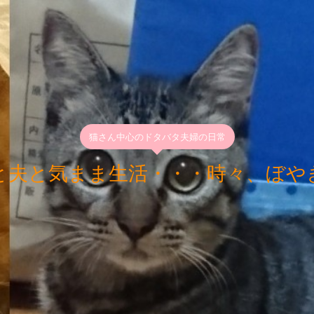
猫さん中心のドタバタ夫婦の日常
と夫と気まま生活・・・時々、ぼや