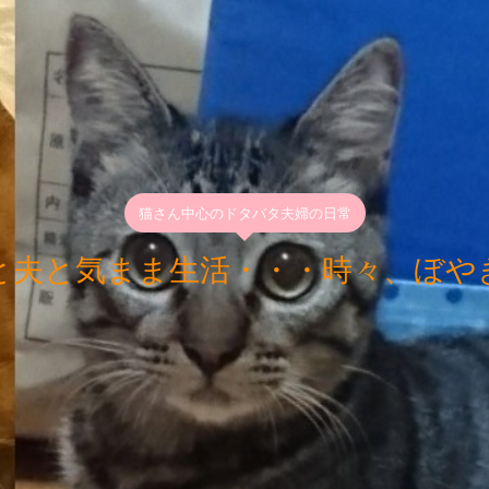
猫さん中心のドタバタ夫婦の日常
と夫と気まま生活・・・時々、ぼや