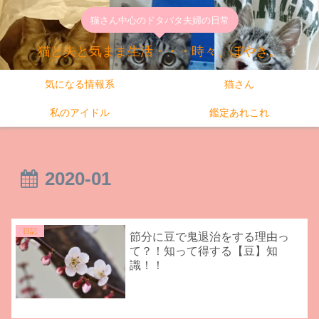
猫さん中心のドタバタ夫婦の日常
猫と夫と気まま生活・・・時々、ぼやき。
気になる情報系
猫さん
私のアイドル
鑑定あれこれ
2020-01
日記
節分に豆で鬼退治をする理由っ
て？！知って得する【豆】知
識！！